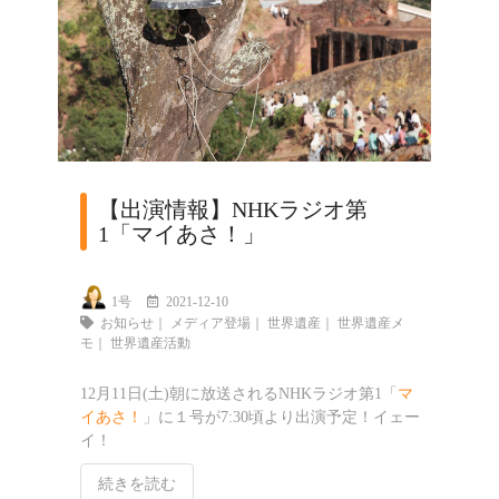
【出演情報】NHKラジオ第
1「マイあさ！」
1号
2021-12-10
お知らせ
｜
メディア登場
｜
世界遺産
｜
世界遺産メ
モ
｜
世界遺産活動
12月11日(土)朝に放送されるNHKラジオ第1「
マ
イあさ！
」に１号が7:30頃より出演予定！イェー
イ！
続きを読む