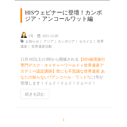
HISウェビナーに登壇！カンボ
ジア・アンコールワット編
1号
2021-12-09
お知らせ
｜
アジア
｜
カンボジア
｜
セカイエ
｜
世界
遺産
｜
世界遺産活動
12月18日(土)11時から開催される
【HIS秘境旅行
専門デスク・ネイチャーワールドｘ世界遺産ア
カデミー認定講師】世にも不思議な世界遺産 あ
なたの知らない!?アンコール・ワット‼️
に1号が
登壇します！イェイ！イェイ！イェーイ！
続きを読む
1