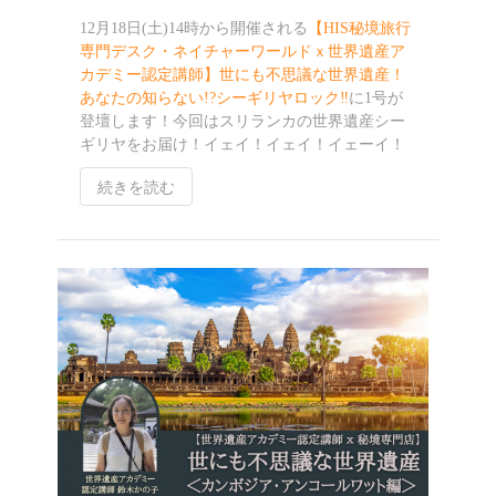
12月18日(土)14時から開催される
【HIS秘境旅行
専門デスク・ネイチャーワールドｘ世界遺産ア
カデミー認定講師】世にも不思議な世界遺産！
あなたの知らない!?シーギリヤロック‼️
に1号が
登壇します！今回はスリランカの世界遺産シー
ギリヤをお届け！イェイ！イェイ！イェーイ！
続きを読む