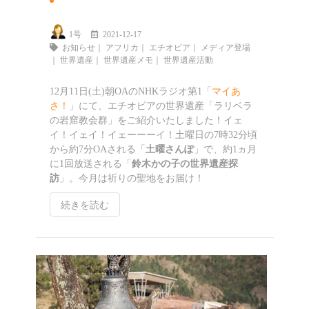
1号
2021-12-17
お知らせ
｜
アフリカ
｜
エチオピア
｜
メディア登場
｜
世界遺産
｜
世界遺産メモ
｜
世界遺産活動
12月11日(土)朝OAのNHKラジオ第1「
マイあ
さ！
」にて、エチオピアの世界遺産「ラリベラ
の岩窟教会群」をご紹介いたしました！イェ
イ！イェイ！イェーーーイ！土曜日の7時32分頃
から約7分OAされる「
土曜さんぽ
」で、約1ヵ月
に1回放送される「
鈴木かの子の世界遺産探
訪
」。今月は祈りの聖地をお届け！
続きを読む