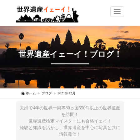
Toggle
navigation
世界遺産イェーイ！ブログ！
ホーム
ブログ
2021年12月
夫婦で4年の世界一周等80ヵ国550件以上の世界遺産
を訪問！
世界遺産検定マイスターにも合格イェイ！
経験と知識を活かし、世界遺産を中心に写真と共に
情報発信！