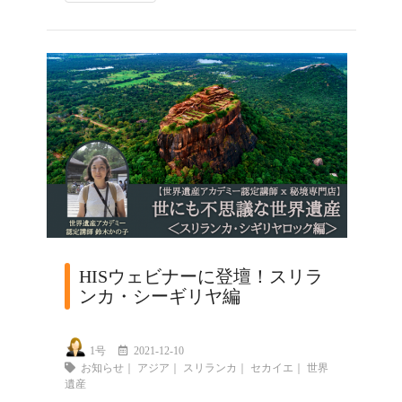
HISウェビナーに登壇！スリラ
ンカ・シーギリヤ編
1号
2021-12-10
お知らせ
｜
アジア
｜
スリランカ
｜
セカイエ
｜
世界
遺産