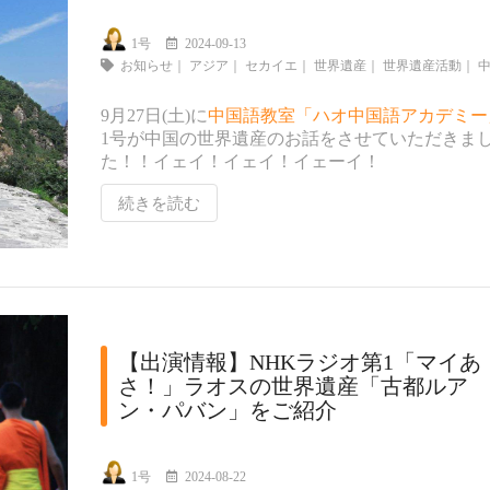
1号
2024-09-13
お知らせ
｜
アジア
｜
セカイエ
｜
世界遺産
｜
世界遺産活動
｜
9月27日(土)に
中国語教室「ハオ中国語アカデミー
1号が中国の世界遺産のお話をさせていただきま
た！！イェイ！イェイ！イェーイ！
続きを読む
【出演情報】NHKラジオ第1「マイあ
さ！」ラオスの世界遺産「古都ルア
ン・パバン」をご紹介
1号
2024-08-22