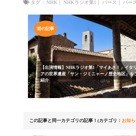
タグ :
NHK
｜
NHKラジオ第1
｜
バース
｜
バー
前の記事
【出演情報】NHKラジオ第1「マイあさ！」イタ
アの世界遺産「サン・ジミニャーノ歴史地区」を
紹介
この記事と同一カテゴリの記事！(カテゴリ：
お知ら