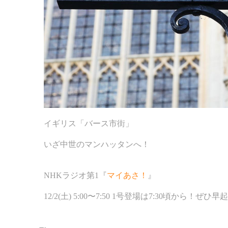
イギリス「バース市街」
いざ中世のマンハッタンへ！
NHKラジオ第1『
マイあさ！
』
12/2(土) 5:00〜7:50 1号登場は7:30頃か