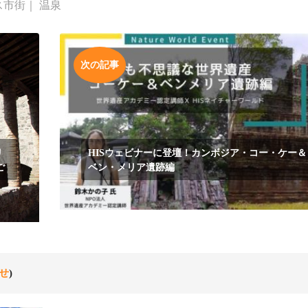
ス市街
｜
温泉
次の記事
リ
HISウェビナーに登壇！カンボジア・コー・ケー＆
ご
ベン・メリア遺跡編
せ
)