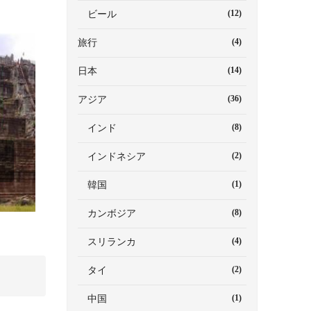
(12)
ビール
(4)
旅行
(14)
日本
(36)
アジア
(8)
インド
(2)
インドネシア
(1)
韓国
(8)
カンボジア
(4)
スリランカ
(2)
タイ
(1)
中国