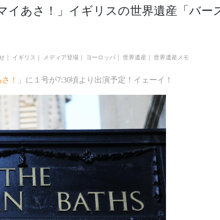
「マイあさ！」イギリスの世界遺産「バー
せ
｜
イギリス
｜
メディア登場
｜
ヨーロッパ
｜
世界遺産
｜
世界遺産メモ
あさ！
」に１号が7:30頃より出演予定！イェーイ！