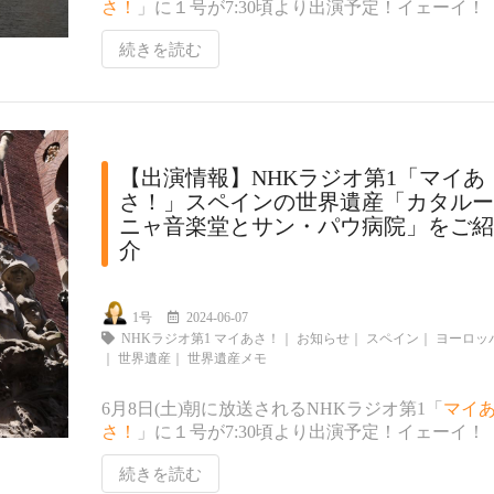
さ！
」に１号が7:30頃より出演予定！イェーイ！
続きを読む
【出演情報】NHKラジオ第1「マイあ
さ！」スペインの世界遺産「カタルー
ニャ音楽堂とサン・パウ病院」をご紹
介
1号
2024-06-07
NHKラジオ第1 マイあさ！
｜
お知らせ
｜
スペイン
｜
ヨーロッ
｜
世界遺産
｜
世界遺産メモ
6月8日(土)朝に放送されるNHKラジオ第1「
マイ
さ！
」に１号が7:30頃より出演予定！イェーイ！
続きを読む