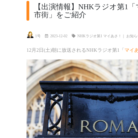
【出演情報】NHKラジオ第1
市街」をご紹介
1号
2023-12-02
NHKラジオ第1 マイあさ！
｜
お知ら
12月2日(土)朝に放送されるNHKラジオ第1「
マイ