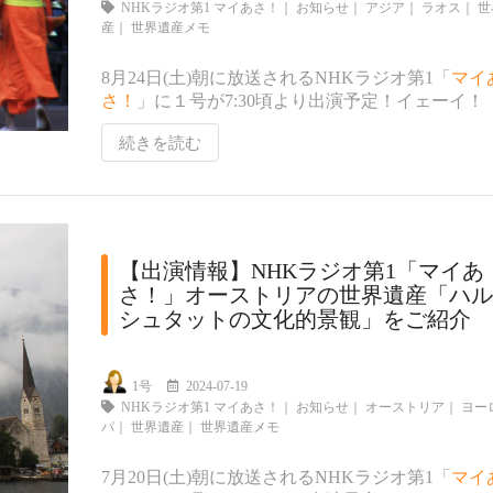
NHKラジオ第1 マイあさ！
｜
お知らせ
｜
アジア
｜
ラオス
｜
世
産
｜
世界遺産メモ
8月24日(土)朝に放送されるNHKラジオ第1「
マイ
さ！
」に１号が7:30頃より出演予定！イェーイ！
続きを読む
【出演情報】NHKラジオ第1「マイあ
さ！」オーストリアの世界遺産「ハル
シュタットの文化的景観」をご紹介
1号
2024-07-19
NHKラジオ第1 マイあさ！
｜
お知らせ
｜
オーストリア
｜
ヨー
パ
｜
世界遺産
｜
世界遺産メモ
7月20日(土)朝に放送されるNHKラジオ第1「
マイ