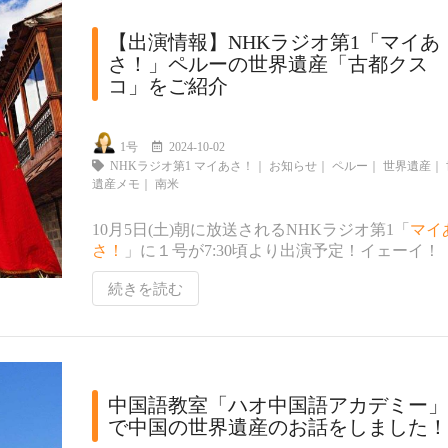
【出演情報】NHKラジオ第1「マイあ
さ！」ペルーの世界遺産「古都クス
コ」をご紹介
1号
2024-10-02
NHKラジオ第1 マイあさ！
｜
お知らせ
｜
ペルー
｜
世界遺産
｜
遺産メモ
｜
南米
10月5日(土)朝に放送されるNHKラジオ第1「
マイ
さ！
」に１号が7:30頃より出演予定！イェーイ！
続きを読む
中国語教室「ハオ中国語アカデミー」
で中国の世界遺産のお話をしました！